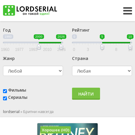
Год
Рейтинг
1960
2000
2026
0
5
10
1960
1977
1993
2010
2026
0
3
5
8
10
Жанр
Страна
Фильмы
НАЙТИ
Сериалы
lordserial
»
Бритни навсегда
Хорошее (HD)