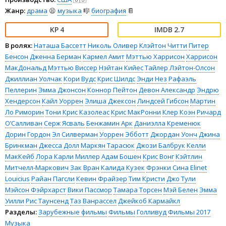
Жанр:
драма
😫
музыка
🎼
биография
📔
4
2.7
В ролях:
Наташа Бассетт
Николь Оливер
Клэйтон Читти
Питер
Бенсон
Дженна Берман
Кармел Амит
Мэттью Харрисон
Харрисон
МакДональд
Мэттью Виссер
Нэйтан Кийес
Тайлер Лэйтон-Олсон
Джиллиан Уолчак
Кори Вудс
Крис Шилдс
Энди Нез
Рафаэль
Пеллерин
Эмма Джонсон
Коннор Пейтон
Девон Александр
Эндрю
Хендерсон
Кайл Уоррен
Элиша Джексон
Линдсей Гибсон
Мартин
Ло Риморин
Тони Крис Казолеас
Крис МакРонни
Клер Коэн
Ричард
О’Салливан
Серж Ясваль
Бенжамин Арк
Даниэлла Кременюк
Дорин Гордон
Эл Силверман
Уоррен Эбботт
Джордан Уонч
Джина
Бринкман
Джесса Долл
Маркян Тарасюк
Джози Балбрук
Келли
МакКейб
Лора Карли Миллер
Адам Бошен
Крис Вонг
Кэйтлин
Митчелл-Маркович
Зак Вран
Калида Кузек
Фрэнки Сина
Elinet
Louicius
Райан Пагсли
Кевин Фрайзер
Тим Кристи
Джо Тули
Мэйсон Фэйрхарст
Вики Пассмор
Тамара Торсен
Мэй Белен
Эмма
Уилли
Рис Таунсенд
Таз Ванрассел
Джейкоб Кармайкл
Разделы:
Зарубежные фильмы
Фильмы
Голливуд
Фильмы 2017
Музыка