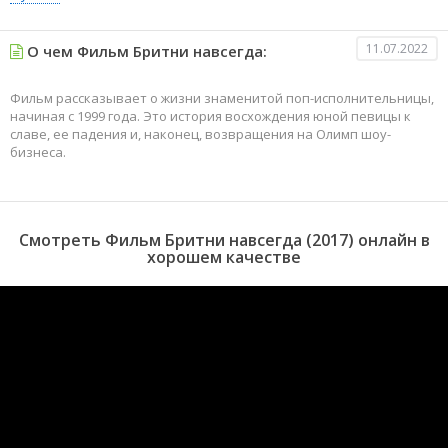
11.07.2022
О чем Фильм Бритни навсегда:
Фильм рассказывает о жизни знаменитой поп-исполнительницы,
начиная с 1999 года. Это история восхождения юной певицы к
славе, ее падения и, наконец, возвращения на Олимп шоу-
бизнеса.
Смотреть Фильм Бритни навсегда (2017) онлайн в
хорошем качестве