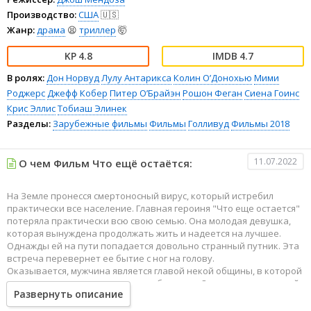
Производство:
США
🇺🇸
Жанр:
драма
😫
триллер
🤯
4.8
4.7
В ролях:
Дон Норвуд
Лулу Антарикса
Колин О’Донохью
Мими
Роджерс
Джефф Кобер
Питер О’Брайэн
Рошон Феган
Сиена Гоинс
Крис Эллис
Тобиаш Элинек
Разделы:
Зарубежные фильмы
Фильмы
Голливуд
Фильмы 2018
11.07.2022
О чем Фильм Что ещё остаётся:
На Земле пронесся смертоносный вирус, который истребил
практически все население. Главная героиня "Что еще остается"
потеряла практически всю свою семью. Она молодая девушка,
которая вынуждена продолжать жить и надеется на лучшее.
Однажды ей на пути попадается довольно странный путник. Эта
встреча перевернет ее бытие с ног на голову.
Оказывается, мужчина является главой некой общины, в которой
еще сохранилась вера в светлое будущие. Он предлагает нашей
Развернуть описание
героине присоединиться к этому сообществу, чтобы вместе
переносить все тяготы современной жизни. И теперь она