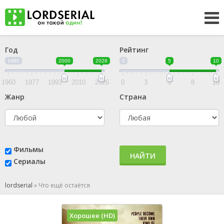
Год
Рейтинг
1960
2000
2026
0
5
10
1960
1977
1993
2010
2026
0
3
5
8
10
Жанр
Страна
Фильмы
НАЙТИ
Сериалы
lordserial
»
Что ещё остаётся
Хорошее (HD)