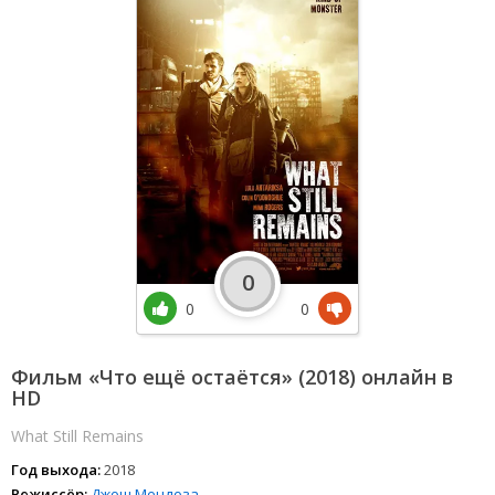
0
0
0
Фильм «Что ещё остаётся» (2018) онлайн в
HD
What Still Remains
Год выхода:
2018
Режиссёр:
Джош Мендоза