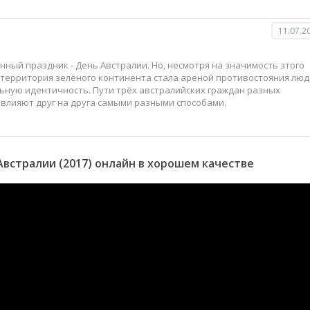
11.07.2
нный праздник - День Австралии. Но, несмотря на значимость этого
ь территория зелёного континента стала ареной противостояния люд
ьную идентичность. Пути трёх австралийских граждан разных
овлияют друг на друга самыми разными способами.
встралии (2017) онлайн в хорошем качестве