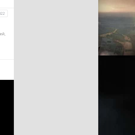
022
ей,