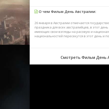
О чем Фильм День Австралии:
26 января в Австралии отмечается государстве
праздника для всех австралийцев, в этот ден
имеющих свои взгляды на расовую и национал
национальностей пересекутся в этот день и п
Смотреть Фильм День А