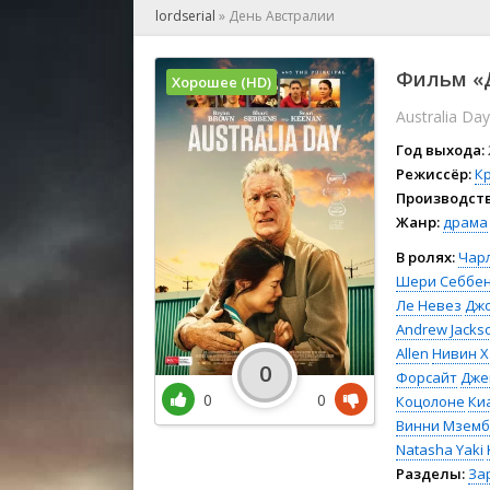
🎲 Игра
lordserial
»
День Австралии
🎙 Концерт
👫 Мелод
Фильм «Д
Хорошее (HD)
🕺 Мюзик
Australia Day
👨‍💻 Реал
🎤 Ток-шо
Год выхода:
🧙‍♀️ Фант
Режиссёр:
К
Производств
🏅 Церем
Жанр:
драма
В ролях:
Чарл
Шери Себбе
Ле Невез
Джо
Andrew Jacks
Allen
Нивин 
0
Форсайт
Дже
0
0
Коцолоне
Ки
Винни Мзем
Natasha Yaki
Разделы:
За