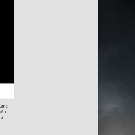
чшие
айн
 и