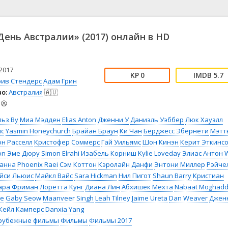
📖 История
🤪 Комедия
🎥 Короткометражка
🔪 Криминал
рама
🎼 Музыка
🧚‍♀️ Мультфильм
ень Австралии» (2017) онлайн в HD
л
👨‍💼 Новости
🎒 Приключения
ьное тв
👨‍👩‍👧‍👦 Семейный
⚽ Спорт
у
🤯 Триллер
😱 Ужасы
2017
0
5.7
астика
🤠 Фильм-нуар
🧝‍♂️ Фэнтези
рив Стендерс
Адам Грин
о:
Австралия
🇦🇺
ония
😫
ьз Ву
Миа Мэдден
Elias Anton
Дженни У
Даниэль Уэббер
Люк Хауэлл
нс
Yasmin Honeychurch
Брайан Браун
Ки Чан
Бёрджесс Эбернети
Мэтт
н Расселл
Кристофер Соммерс
Гай Уильямс
Шон Кинэн
Керит Эткинс
on
Эме Дюру
Simon Elrahi
Изабель Корниш
Kylie Loveday
Элиас Антон
W
Ханна
Phoenix Raei
Сэм Коттон
Кэролайн Данфи
Энтони Миллер
Рэйче
йси Льюис
Майкл Вайс
Sara Hickman
Нил Пигот
Shaun Barry
Кристиан
ара Фриман
Лоретта Кунг
Диана Лин
Абхишек Мехта
Nabaat Moghad
бе
Gaby Seow
Maanveer Singh
Leah Tilney
Jaime Ureta
Dan Weaver
Джен
Кейл Камперс
Danxia Yang
рубежные фильмы
Фильмы
Фильмы 2017