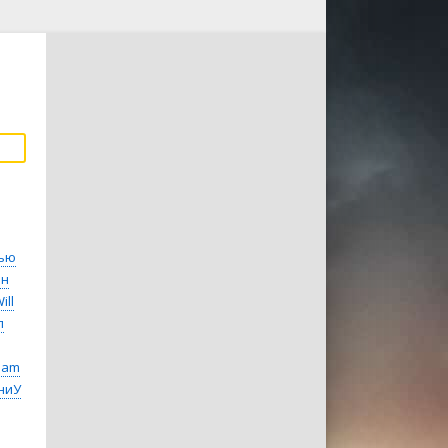
ью
он
ill
л
dam
ниУ