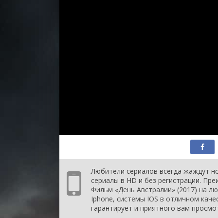
Любители сериалов всегда жаждут но
сериалы в HD и без регистрации. Пр
Фильм «День Австралии» (2017) на лю
Iphone, системы IOS в отличном каче
гарантирует и приятного вам просмо