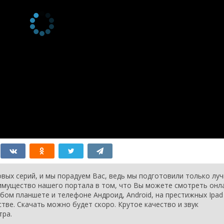
вых серий, и мы порадуем Вас, ведь мы подготовили только лу
еимущество нашего портала в том, что Вы можете смотреть онл
бом планшете и телефоне Андроид, Android, на престижных Ipad
стве. Скачать можно будет скоро. Крутое качество и звук
тра.