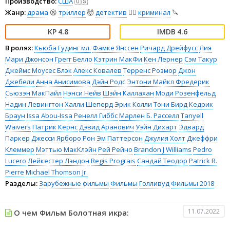
Производство:
США
🇺🇸
Жанр:
драма
😫
триллер
🤯
детектив
🕵️‍♂️
криминал
🔪
4.8
4.6
В ролях:
Кьюба Гудинг мл.
Фамке Янссен
Ричард Дрейфусс
Лия
Мари Джонсон
Грегг Белло
Кэтрин МакФи
Кен Лернер
Сэм Такур
Джеймс Моусес Блэк
Алекс Ковалев
Терренс Розмор
Джон
Джебели
Анна Анисимова
Дэйн Родс
Энтони Майкл Фредерик
Сьюзэн МакПайл
Нэнси Нейв
Шэйн Каллахан
Моди Розенфельд
Надин Левингтон
Халли Шеперд
Эрик Колли
Тони Бирд
Кедрик
Браун
Issa Abou-Issa
Ренелл Гиббс
Марлен Б. Расселл
Tanyell
Waivers
Патрик Кернс
Дэвид Аранович
Уэйн Дихарт
Эдвард
Паркер
Джесси Ярборо
Рон Эм Паттерсон
Джулия Холт
Джеффри
Клеммер
Мэттью МакКлэйн
Рей Рейно
Brandon J Williams
Pedro
Lucero
Лейкестер Лэндон
Regis Prograis
Сандай Теодор
Patrick R.
Pierre
Michael Thomson Jr.
Разделы:
Зарубежные фильмы
Фильмы
Голливуд
Фильмы 2018
11.07.2022
О чем Фильм Болотная икра: