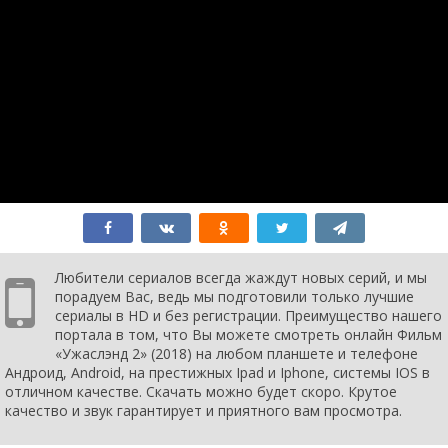
Любители сериалов всегда жаждут новых серий, и мы
порадуем Вас, ведь мы подготовили только лучшие
сериалы в HD и без регистрации. Преимущество нашего
портала в том, что Вы можете смотреть онлайн Фильм
«Ужаслэнд 2» (2018) на любом планшете и телефоне
Андроид, Android, на престижных Ipad и Iphone, системы IOS в
отличном качестве. Скачать можно будет скоро. Крутое
качество и звук гарантирует и приятного вам просмотра.