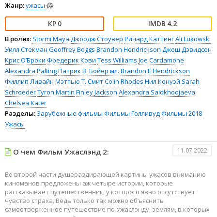
Жанр:
ужасы
😱
0
4.2
В ролях:
Stormi Maya
Джордж Стоувер
Ричард Каттинг
Ali Lukowski
Уилл Стекман
Geoffrey Boggs
Brandon Hendrickson
Джош Дэвидсон
Крис О’Броки
Фредерик Кови
Tess Williams
Joe Cardamone
Alexandra Palting
Патрик В. Бойер мл.
Brandon E Hendrickson
Филлип Ливайн
Мэттью Т. Смит
Colin Rhodes
Нил Конуэй
Sarah
Schroeder
Tyron Martin
Finley Jackson
Alexandra Saidkhodjaeva
Chelsea Kater
Разделы:
Зарубежные фильмы
Фильмы
Голливуд
Фильмы 2018
Ужасы
11.07.2022
О чем Фильм Ужаслэнд 2:
Во второй части душераздирающей картины ужасов вниманию
киноманов предложены аж четыре истории, которые
рассказывает путешественник, у которого явно отсутствует
чувство страха. Ведь только так можно объяснить
самоотверженное путешествие по Ужаслэнду, землям, в которых