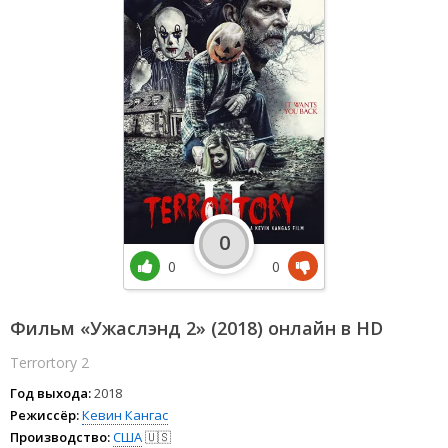
0
0
0
Фильм «Ужаслэнд 2» (2018) онлайн в HD
Terrortory 2
Год выхода:
2018
Режиссёр:
Кевин Кангас
Производство:
США
🇺🇸