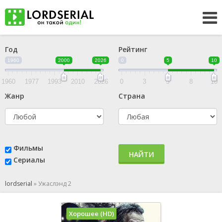
Год
Рейтинг
1960
2000
2026
0
5
10
1960
1977
1993
2010
2026
0
3
5
8
10
Жанр
Страна
Фильмы
НАЙТИ
Сериалы
lordserial
»
Ужаслэнд 2
Хорошее (HD)