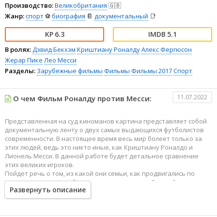
Производство:
Великобритания
🇬🇧
Жанр:
спорт
⚽
биография
📔
документальный
📑
6.3
5.1
В ролях:
Дэвид Бекхэм
Криштиану Роналду
Алекс Фергюсон
Жерар Пике
Лео Месси
Разделы:
Зарубежные фильмы
Фильмы
Фильмы 2017
Спорт
11.07.2022
О чем Фильм Роналду против Месси:
Представленная на суд киноманов картина представляет собой
документальную ленту о двух самых выдающихся футболистов
современности. В настоящее время весь мир болеет только за
этих людей, ведь это никто иные, как Криштиану Роналдо и
Лионель Месси. В данной работе будет детальное сравнение
этих великих игроков.
Пойдет речь о том, из какой они семьи, как продвигались по
карьере, какие люди были к этому причастны. Вечный спор о том,
Развернуть описание
кто же из них более ценный на поле прокомментируют ведущие
специалисты в области футбола. Фанаты болеют только за
своего фаворита, считая его лучшим. И каждый зритель вправе
присоединиться к ним.