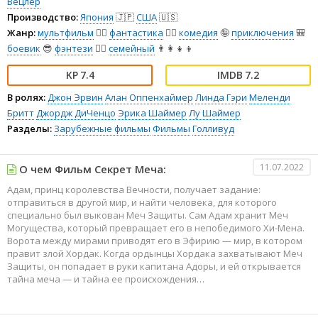
Вецлер
Производство:
Япония
🇯🇵
США
🇺🇸
Жанр:
мультфильм
🧚‍♀️
фантастика
🧙‍♀️
комедия
🤪
приключения
🎒
боевик
😎
фэнтези
🧝‍♂️
семейный
👨‍👩‍👧‍👦
7.4
7.2
В ролях:
Джон Эрвин
Алан Оппенхаймер
Линда Гэри
Меленди
Бритт
Джордж ДиЧенцо
Эрика Шаймер
Лу Шаймер
Разделы:
Зарубежные фильмы
Фильмы
Голливуд
11.07.2022
О чем Фильм Секрет Меча:
Адам, принц королевства Вечности, получает задание:
отправиться в другой мир, и найти человека, для которого
специально был выкован Меч Защиты. Сам Адам хранит Меч
Могущества, который превращает его в непобедимого Хи-Мена.
Ворота между мирами приводят его в Эфирию — мир, в котором
правит злой Хордак. Когда ордынцы Хордака захватывают Меч
Защиты, он попадает в руки капитана Адоры, и ей открывается
тайна меча — и тайна ее происхождения…