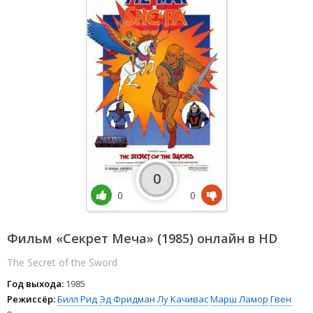
0
0
0
Фильм «Секрет Меча» (1985) онлайн в HD
The Secret of the Sword
Год выхода:
1985
Режиссёр:
Билл Рид
Эд Фридман
Лу Качивас
Марш Ламор
Гвен