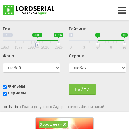
Год
Рейтинг
1960
2000
2026
0
5
10
1960
1977
1993
2010
2026
0
3
5
8
10
Жанр
Страна
Фильмы
НАЙТИ
Сериалы
lordserial
»
Граница пустоты: Сад грешников. Фильм пятый
Хорошее (HD)