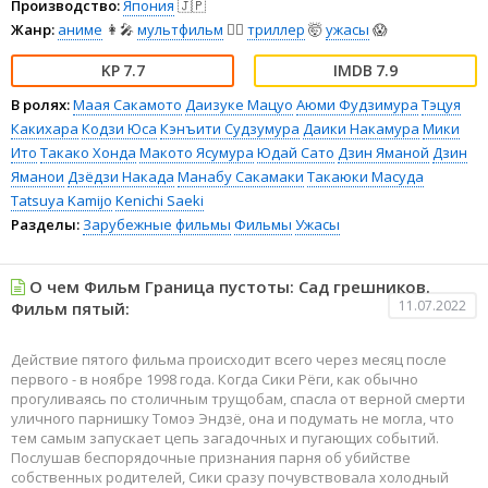
Производство:
Япония
🇯🇵
Жанр:
аниме
👩‍🎤
мультфильм
🧚‍♀️
триллер
🤯
ужасы
😱
7.7
7.9
В ролях:
Маая Сакамото
Даизуке Мацуо
Аюми Фудзимура
Тэцуя
Какихара
Кодзи Юса
Кэнъити Судзумура
Даики Накамура
Мики
Ито
Такако Хонда
Макото Ясумура
Юдай Сато
Дзин Яманой
Дзин
Яманои
Дзёдзи Накада
Манабу Сакамаки
Такаюки Масуда
Tatsuya Kamijo
Kenichi Saeki
Разделы:
Зарубежные фильмы
Фильмы
Ужасы
О чем Фильм Граница пустоты: Сад грешников.
11.07.2022
Фильм пятый:
Действие пятого фильма происходит всего через месяц после
первого - в ноябре 1998 года. Когда Сики Рёги, как обычно
прогуливаясь по столичным трущобам, спасла от верной смерти
уличного парнишку Томоэ Эндзё, она и подумать не могла, что
тем самым запускает цепь загадочных и пугающих событий.
Послушав беспорядочные признания парня об убийстве
собственных родителей, Сики сразу почувствовала холодный