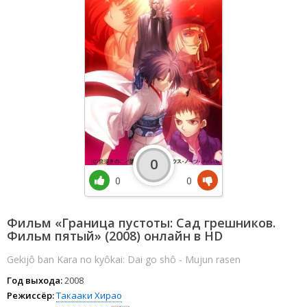
0
0
0
Фильм «Граница пустоты: Сад грешников.
Фильм пятый» (2008) онлайн в HD
Gekijô ban Kara no kyôkai: Dai go shô - Mujun rasen
Год выхода:
2008
Режиссёр:
Такааки Хирао