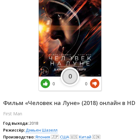
0
0
0
Фильм «Человек на Луне» (2018) онлайн в HD
First Man
Год выхода:
2018
Режиссёр:
Дэмьен Шазелл
Производство:
Япония
🇯🇵
США
🇺🇸
Китай
🇨🇳