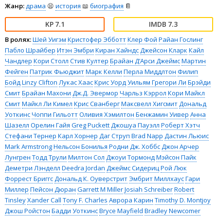
Жанр:
драма
😫
история
📖
биография
📔
7.1
7.3
В ролях:
Шей Уигэм
Кристофер Эбботт
Клер Фой
Райан Гослинг
Пабло Шрайбер
Итэн Эмбри
Киран Хайндс
Джейсон Кларк
Кайл
Чандлер
Кори Столл
Стив Култер
Брайан Д’Арси Джеймс
Мартин
Фейген
Патрик Фьюджит
Марк Келли
Перла Миддлтон
Филип
Бойд
Linzy Clifton
Лукас Хаас
Крис Уорд
Уильям Грегори Ли
Брэйди
Смит
Брайан Махони
Дж.Д. Эвермор
Чарльз Кэррол
Кори Майкл
Смит
Майкл Ли Кимел
Крис Сванберг
Максвелл Хигсмит
Дональд
Уоткинс
Чоппи Гильотт
Оливия Хэмилтон
Бенжамин Уивер
Анна
Шазелл
Орелин Гайя
Greg Puckett
Джошуа Пауэлл
Роберт Хэтч
Стефани Тернер
Карл Хорнер
Даг Струп
Brad Napp
Дастин Льюис
Mark Armstrong
Нельсон Бонилья
Родни Дж. Хоббс
Джон Арчер
Лунгрен
Тодд Трули
Милтон Сол
Джоуи Тормонд
Мэйсон Пайк
Деметри Лэнделл
Deedra Jordan
Джеймс Сидериц
Рой Люк
Форрест Бриггс
Дональд К. Оуверстрит
Эмбрит Миллхаус
Гари
Миллер
Пейсон Дюран
Garrett M Miller
Josiah Schreiber
Robert
Tinsley
Xander Call
Tony F. Charles
Аврора Карин
Timothy D. Montjoy
Джош Ройстон
Бадди Уоткинс
Bryce Mayfield
Bradley Newcomer