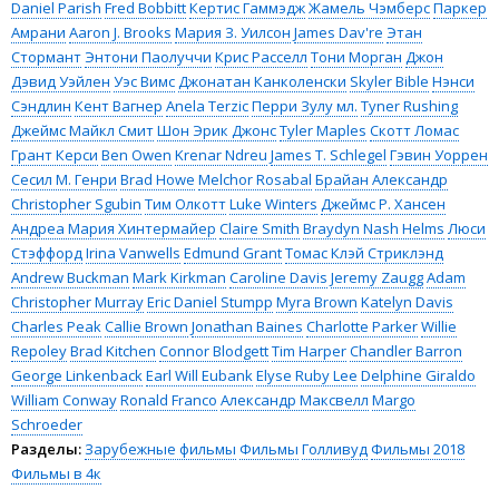
Daniel Parish
Fred Bobbitt
Кертис Гаммэдж
Жамель Чэмберс
Паркер
Амрани
Aaron J. Brooks
Мария З. Уилсон
James Dav're
Этан
Стормант
Энтони Паолуччи
Крис Расселл
Тони Морган
Джон
Дэвид Уэйлен
Уэс Вимс
Джонатан Канколенски
Skyler Bible
Нэнси
Сэндлин
Кент Вагнер
Anela Terzic
Перри Зулу мл.
Tyner Rushing
Джеймс Майкл Смит
Шон Эрик Джонс
Tyler Maples
Скотт Ломас
Грант Керси
Ben Owen
Krenar Ndreu
James T. Schlegel
Гэвин Уоррен
Сесил М. Генри
Brad Howe
Melchor Rosabal
Брайан Александр
Christopher Sgubin
Тим Олкотт
Luke Winters
Джеймс Р. Хансен
Андреа Мария Хинтермайер
Claire Smith
Braydyn Nash Helms
Люси
Стэффорд
Irina Vanwells
Edmund Grant
Томас Клэй Стриклэнд
Andrew Buckman
Mark Kirkman
Caroline Davis
Jeremy Zaugg
Adam
Christopher Murray
Eric Daniel Stumpp
Myra Brown
Katelyn Davis
Charles Peak
Callie Brown
Jonathan Baines
Charlotte Parker
Willie
Repoley
Brad Kitchen
Connor Blodgett
Tim Harper
Chandler Barron
George Linkenback
Earl Will Eubank
Elyse Ruby Lee
Delphine Giraldo
William Conway
Ronald Franco
Александр Максвелл
Margo
Schroeder
Разделы:
Зарубежные фильмы
Фильмы
Голливуд
Фильмы 2018
Фильмы в 4к