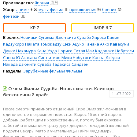
Производство:
Япония
🇯🇵
Жанр:
аниме
👩‍🎤
мультфильм
🧚‍♀️
приключения
🎒
боевик
😎
фэнтези
🧝‍♂️
7
6.7
В ролях:
Нориаки Сугияма
Дзюнъити Сувабэ
Хироси Камия
Кадзухиро Наката
Томокадзу Сэки
Ацуко Танака
Аяко Кавасуми
Даики Накамура
Кана Уэда
Норико Ситая
Маи Кадоваки
Нобутоси
Санна
Ю Асакава
Синъитиро Мики
Нобутоси Канна
Дзёдзи
Накада
Дзюнити Сувабэ
Тадахиса Сайдзен
Разделы:
Зарубежные фильмы
Фильмы
О чем Фильм Судьба: Ночь схватки. Клинков
11.07.2022
бесконечный край:
После смерти приемного отца юный Сиро Эмия жил-поживал в
одиночестве в огромном поместье. Вырос 16-летний парень
добрым, работящим и хозяйственным, потому был окружен
заботой и вниманием сразу двух девушек - младшей школьной
подруги Сакуры Мато и учительницы Тайги Фудзимуры,
формально - опекуна, на деле - скорее старшей сестры. Все