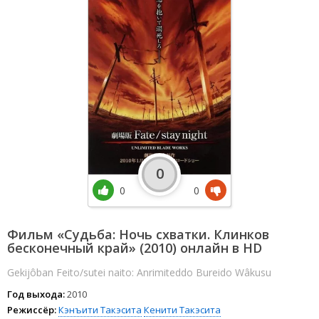
0
0
0
Фильм «Судьба: Ночь схватки. Клинков
бесконечный край» (2010) онлайн в HD
Gekijôban Feito/sutei naito: Anrimiteddo Bureido Wâkusu
Год выхода:
2010
Режиссёр:
Кэнъити Такэсита
Кенити Такэсита