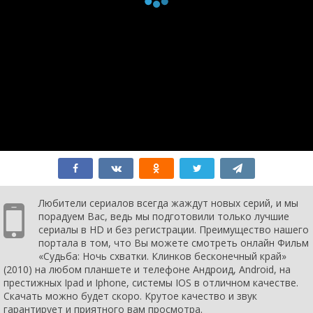
Любители сериалов всегда жаждут новых серий, и мы
порадуем Вас, ведь мы подготовили только лучшие
сериалы в HD и без регистрации. Преимущество нашего
портала в том, что Вы можете смотреть онлайн Фильм
«Судьба: Ночь схватки. Клинков бесконечный край»
(2010) на любом планшете и телефоне Андроид, Android, на
престижных Ipad и Iphone, системы IOS в отличном качестве.
Скачать можно будет скоро. Крутое качество и звук
гарантирует и приятного вам просмотра.