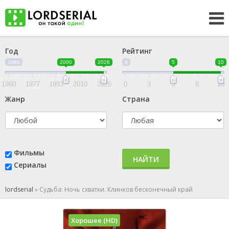
Год
Рейтинг
1960
2000
2026
0
5
10
1960
1977
1993
2010
2026
0
3
5
8
10
Жанр
Страна
Фильмы
НАЙТИ
Сериалы
lordserial
»
Судьба: Ночь схватки. Клинков бесконечный край
Хорошее (HD)