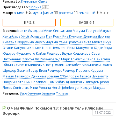
Режиссёр:
Кунихико Юяма
Производство:
Япония
🇯🇵
Жанр:
аниме
👩‍🎤
мультфильм
🧚‍♀️
фэнтези
🧝‍♂️
семейный
👨‍👩‍👧‍👦
5.8
6.1
В ролях:
Коити Ямадэра
Мики Синъитиро
Мэгуми Тоёгути
Мэгуми
Хаясибара
Унсё Исидзука
Пак Роми
Риэ Кугимия
Джимми Дзоппи
Киётака Фурусима
Инуко Инуяма
Уэйн Грэйсон
Кэнта Миякэ
Икуэ
Отани
Кацуюки Кониси
Шон Шеммель
Рика Мацумото
Юдзи Уэда
Юдзуру Фудзимото
Кайзи Роджерс
Эцуко Кодзакура
Сара
Наточенни
Элисон Ли Розенфельд
Марк Томпсон
Сёко Накагава
Эйлин Стивенс
Мишель Кнотц
Эмлин Элизабет Моринелли
Эрика
Шредер
Эмили Бауэр
Билл Роджерс
Роджер Парсонс
Куруми
Мамия
Таканори Дзиннай
Брайан О’Хэллоран
Такаси Цукамото
Нацуки Като
Ник Салливан
Том Уэйлэнд
Даниэль Никодем
Jason
Flores Contreras
Энни Роланд
Hersh Johnberger
Кадзуя Масуда
Разделы:
Зарубежные фильмы
Фильмы
О чем Фильм Покемон 13: Повелитель иллюзий
11.07.2022
Зороарк: