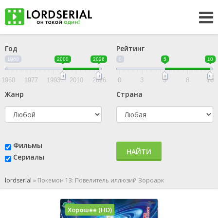
Год
Рейтинг
1960
2000
2026
0
5
10
1960
1977
1993
2010
2026
0
3
5
8
10
Жанр
Страна
Фильмы
НАЙТИ
Сериалы
lordserial
»
Покемон 13: Повелитель иллюзий Зороарк
Хорошее (HD)