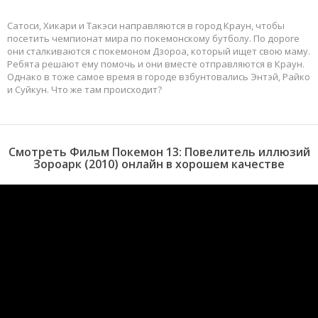
Сатоси, Хикари и Такэси направляются в город Краун, чтобы
посетить чемпионат мира по покемонскому бутболу. По дороге
они сталкиваются с покемоном Дзороа, который ищет свою маму.
Ребята решают ему помочь и они вместе отправляются в Краун.
Однако в тоже самое время в городе взбунтовались Энтэй, Райко
и Суйкун. Что же там происходит?
Смотреть Фильм Покемон 13: Повелитель иллюзий
Зороарк (2010) онлайн в хорошем качестве