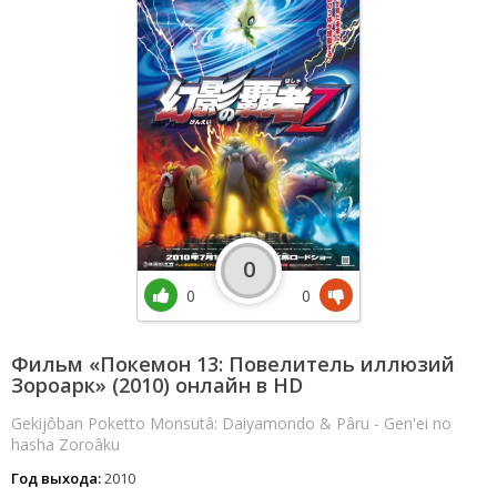
0
0
0
Фильм «Покемон 13: Повелитель иллюзий
Зороарк» (2010) онлайн в HD
Gekijôban Poketto Monsutâ: Daiyamondo & Pâru - Gen'ei no
hasha Zoroâku
Год выхода:
2010