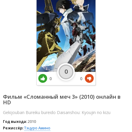
0
0
0
Фильм «Сломанный меч 3» (2010) онлайн в
HD
Gekijouban Bureiku bureido Daisanshou: Kyoujin no kizu
Год выхода:
2010
Режиссёр:
Тэцуро Амино