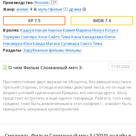
Производство:
Япония
🇯🇵
Жанр:
аниме
👩‍🎤
мультфильм
🧚‍♀️
драма
😫
7.5
7.4
В ролях:
Кадзуя Накаи
Хироси Камия
Марина Иноуэ
Косукэ
Ториуми
Соитиро Хоси
Сайто Тива
Кана Ханадзава
Юити
Накамура
Юки Каида
Масаси Сугавара
Саито Тива
Разделы:
Зарубежные фильмы
Фильмы
11.07.2022
О чем Фильм Сломанный меч 3:
Противостояние двух держав не обошлось без вмешательства и
третьей стороны, отсюда и мотивы действий Зесса, но он ещё не
ведает условий сдачи короля Кришны, его некогда друга. Зессу
предстоит встретить и ещё одного товарища, Райгата, того кому
суждено тоже быть вовлечённым в этот конфликт... и может быть
прекратить ненужные кровопролития.
Смотреть Фильм Сломанный меч 3 (2010) онлайн в