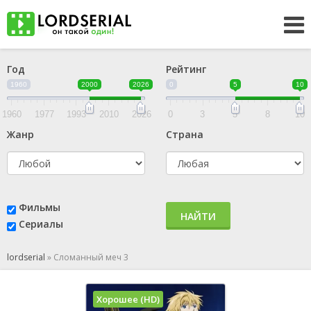
Год
Рейтинг
1960
2000
2026
0
5
10
1960
1977
1993
2010
2026
0
3
5
8
10
Жанр
Страна
Фильмы
НАЙТИ
Сериалы
lordserial
»
Сломанный меч 3
Хорошее (HD)