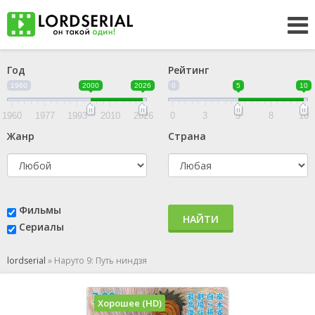
Год
Рейтинг
1960
2000
2026
0
5
10
1960
1977
1993
2010
2026
0
3
5
8
10
Жанр
Страна
Фильмы
НАЙТИ
Сериалы
lordserial
»
Наруто 9: Путь ниндзя
Хорошее (HD)