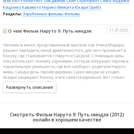
Мэй Уэст
Робби Рист
Том Джибис
Скип Стреллрехт
Сэико Фудзики
Кацухико Кавамото
Норико Миясита
Юкари Орибэ
Разделы:
Зарубежные фильмы
Фильмы
11.07.2022
О чем Фильм Наруто 9: Путь ниндзя:
Человек в маске, представленный зрителю как Учиха Мадара,
решает завладеть силой девятихвостого, для чего проникает в
Коноху, где сталкивается с Наруто и Сакурой. С помощью силы
глаз использует технику «Цукиёми», которая погружает героев в
параллельную реальность, где всё наоборот, родители Наруто
живы, Сакура дочь героев деревни, Саске никуда не уходил,
Акацки защищают Коноху, и всё кажется идеально. Вот только
тот ли это мир, который хочет защитить Наруто, его ли это
Развернуть описание
жизнь? Вместе с Сакурой, Наруто должен найти ответ на эти
вопросы и разобраться с человеком в маске, который смог
заполучить в союзники таинственного парня в маске из
альтернативной реальности.
Смотреть Фильм Наруто 9: Путь ниндзя (2012)
онлайн в хорошем качестве