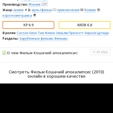
Производство:
Япония
🇯🇵
Жанр:
аниме
👩‍🎤
мультфильм
🧚‍♀️
приключения
🎒
боевик
😎
короткометражка
🎥
6.9
6.8
В ролях:
Сатоси Хино
Том Флинн
Уильям Прескотт
Хироси Цутида
Разделы:
Зарубежные фильмы
Фильмы
11.07.2022
О чем Фильм Кошачий апокалипсис:
Смотреть Фильм Кошачий апокалипсис (2010)
онлайн в хорошем качестве