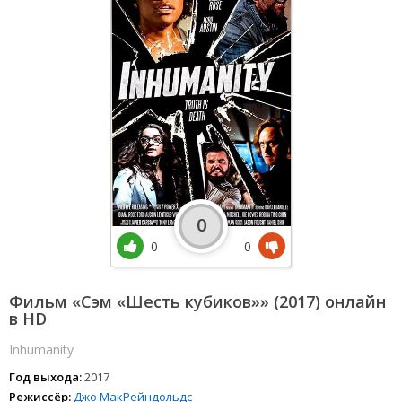
0
0
0
Фильм «Сэм «Шесть кубиков»» (2017) онлайн
в HD
Inhumanity
Год выхода:
2017
Режиссёр:
Джо МакРейндольдс