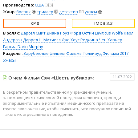
Производство:
США
🇺🇸
Жанр:
боевик
😎
триллер
🤯
детектив
🕵️‍♂️
ужасы
😱
0
3.3
В ролях:
Дарсел Смит
Диана Роуз
Форд Остин
Leviticus Wolfe
Карл
Андерсон
Даррел Н. Митчелл
Джо Хоус
Реджина Чен
Хавьер
Гарсиа
Darin Murphy
Разделы:
Зарубежные фильмы
Фильмы
Голливуд
Фильмы 2017
Ужасы
11.07.2022
О чем Фильм Сэм «Шесть кубиков»:
В секретном правительственном учреждении ученый,
занимающаяся психологией поведения человека, проводит
экспериментальные испытания медицинского препарата на
группе заключенных, чтобы выяснить, что послужило причиной
такого их агрессивного поведения.