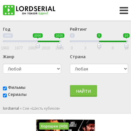
Год
Рейтинг
1960
2000
2026
0
5
10
1960
1977
1993
2010
2026
0
3
5
8
10
Жанр
Страна
Фильмы
НАЙТИ
Сериалы
lordserial
»
Сэм «Шесть кубиков»
Хорошее (HD)