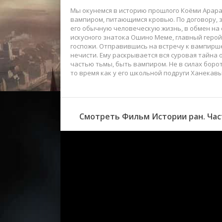
Мы окунемся в историю прошлого Коёми Арара
вампиром, питающимся кровью. По договору, 
его обычную человеческую жизнь, в обмен на
искусного знатока Ошино Меме, главный герой
госпожи. Отправившись на встречу к вампирш
нечисти. Ему раскрывается вся суровая тайна о
частью тьмы, быть вампиром. Не в силах борот
то время как у его школьной подруги Ханекав
Смотреть Фильм Истории ран. Част