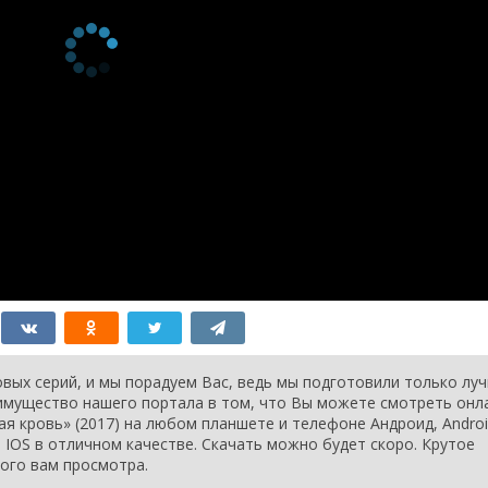
вых серий, и мы порадуем Вас, ведь мы подготовили только лу
еимущество нашего портала в том, что Вы можете смотреть онл
ая кровь» (2017) на любом планшете и телефоне Андроид, Androi
ы IOS в отличном качестве. Скачать можно будет скоро. Крутое
ного вам просмотра.