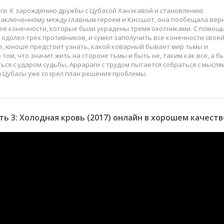
ги. К зарождению дружбы с Цубасой Ханэкавой и становлению
заключенному между главным героем и Киссшот, она пообещала вер
 ее конечности, которые были украдены тремя охотниками. С помощ
 одолел трех противников, и сумел заполучить все конечности свое
е, юноше предстоит узнать, какой коварный бывает мир тьмы и
 том, что значит жить на стороне тьмы и быть не, таким как все, а б
ься с ударом судьбы, Аррараги с трудом пытается собраться с мыслям
ы Цубасы уже созрел план решения проблемы.
ь 3: Холодная кровь (2017) онлайн в хорошем качеств