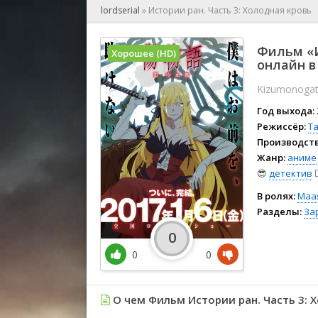
🎲 Игра
lordserial
»
Истории ран. Часть 3: Холодная кровь
🎙 Концерт
👫 Мелод
Фильм «И
Хорошее (HD)
🕺 Мюзик
онлайн в
👨‍💻 Реал
Kizumonogatar
🎤 Ток-шо
Год выхода:
🧙‍♀️ Фант
Режиссёр:
Т
🏅 Церем
Производств
Жанр:
аниме
😎
детектив
🕵
В ролях:
Маа
Разделы:
За
0
0
0
О чем Фильм Истории ран. Часть 3: Х