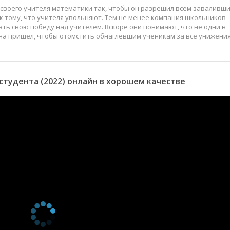
своего учителя математики так, чтобы он разрешил всем заваливш
 к тому, что учителя увольняют. Тем не менее компания школьников
ть свою победу над учителем. Вскоре они понимают, что не одни в
на пришел, чтобы отомстить обнаглевшим ученикам за все унижения
тудента (2022) онлайн в хорошем качестве