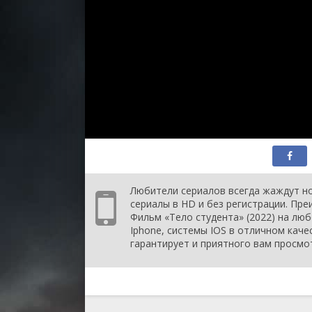
Любители сериалов всегда жаждут но
сериалы в HD и без регистрации. Пр
Фильм «Тело студента» (2022) на люб
Iphone, системы IOS в отличном каче
гарантирует и приятного вам просмо