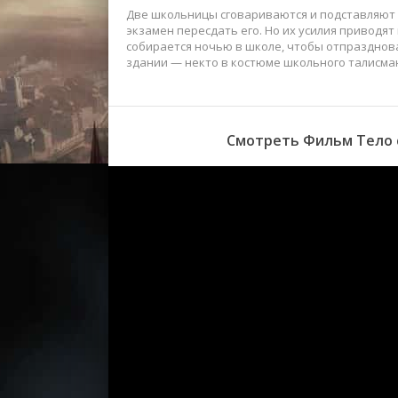
Две школьницы сговариваются и подставляют 
экзамен пересдать его. Но их усилия приводят
собирается ночью в школе, чтобы отпразднова
здании — некто в костюме школьного талисма
Смотреть Фильм Тело с