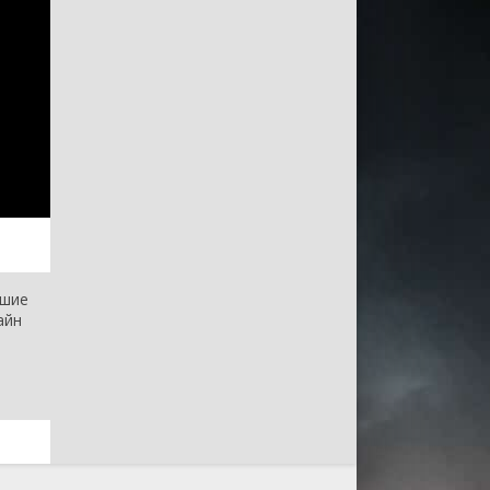
чшие
айн