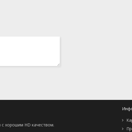
Инф
Ка
ны с хорошим HD качеством.
Пр