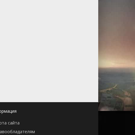
ормация
рта сайта
авообладателям