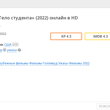
📖 История
🤪 Комедия
🎥 Короткометражка
🔪 Криминал
рама
🎼 Музыка
🧚‍♀️ Мультфильм
ело студента» (2022) онлайн в HD
л
👨‍💼 Новости
🎒 Приключения
y
ьное тв
👨‍👩‍👧‍👦 Семейный
⚽ Спорт
у
🤯 Триллер
😱 Ужасы
2022
4.3
4.3
астика
🤠 Фильм-нуар
🧝‍♂️ Фэнтези
о:
США
🇺🇸
ония
ер
🤯
ужасы
😱
рубежные фильмы
Фильмы
Голливуд
Ужасы
Фильмы 2022
20.06.2