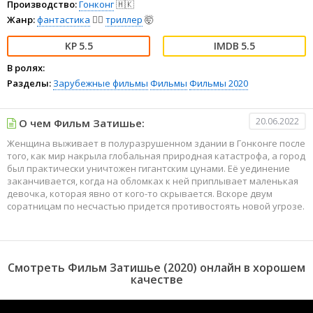
Производство:
Гонконг
🇭🇰
Жанр:
фантастика
🧙‍♀️
триллер
🤯
5.5
5.5
В ролях:
Разделы:
Зарубежные фильмы
Фильмы
Фильмы 2020
20.06.2022
О чем Фильм Затишье:
Женщина выживает в полуразрушенном здании в Гонконге после
того, как мир накрыла глобальная природная катастрофа, а город
был практически уничтожен гигантским цунами. Её уединение
заканчивается, когда на обломках к ней приплывает маленькая
девочка, которая явно от кого-то скрывается. Вскоре двум
соратницам по несчастью придется противостоять новой угрозе.
Смотреть Фильм Затишье (2020) онлайн в хорошем
качестве