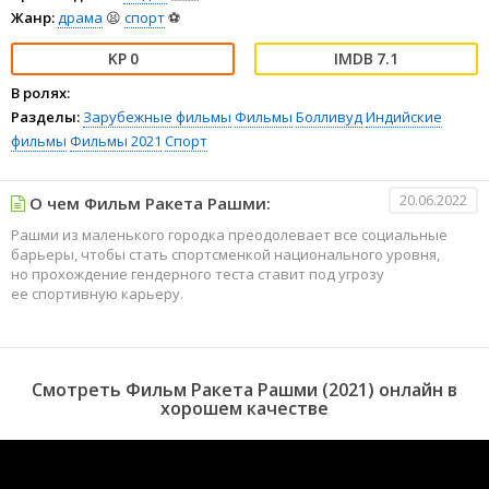
Жанр:
драма
😫
спорт
⚽
0
7.1
В ролях:
Разделы:
Зарубежные фильмы
Фильмы
Болливуд
Индийские
фильмы
Фильмы 2021
Спорт
20.06.2022
О чем Фильм Ракета Рашми:
Рашми из маленького городка преодолевает все социальные
барьеры, чтобы стать спортсменкой национального уровня,
но прохождение гендерного теста ставит под угрозу
ее спортивную карьеру.
Смотреть Фильм Ракета Рашми (2021) онлайн в
хорошем качестве