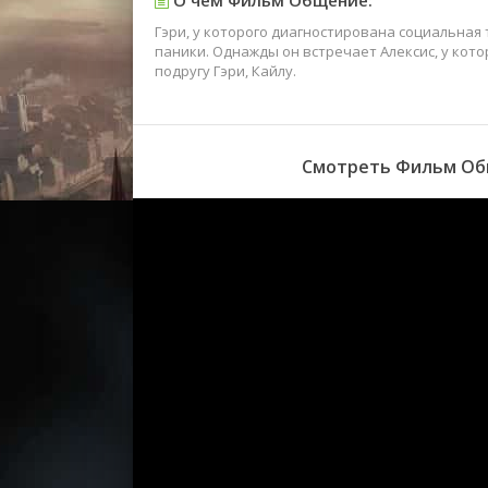
Гэри, у которого диагностирована социальная 
паники. Однажды он встречает Алексис, у кот
подругу Гэри, Кайлу.
Смотреть Фильм Общ