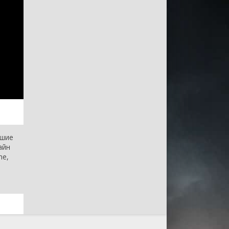
чшие
айн
ne,