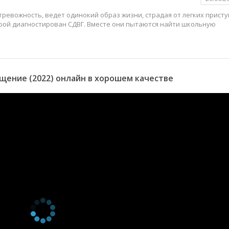
тревожность, ведет одинокий образ жизни, страдая от легких прист
орой диагностирован СДВГ. Вместе они пытаются найти школьную
ение (2022) онлайн в хорошем качестве