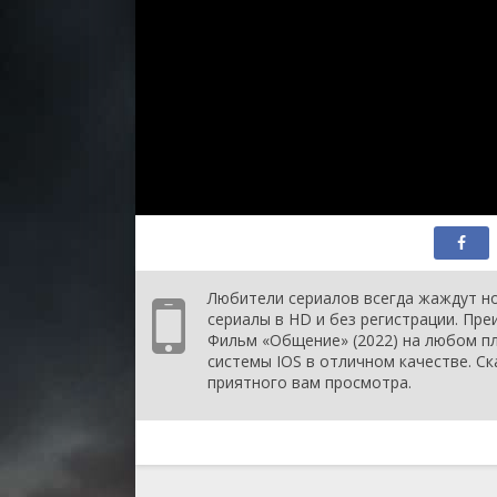
Любители сериалов всегда жаждут но
сериалы в HD и без регистрации. Пр
Фильм «Общение» (2022) на любом пла
системы IOS в отличном качестве. Ск
приятного вам просмотра.