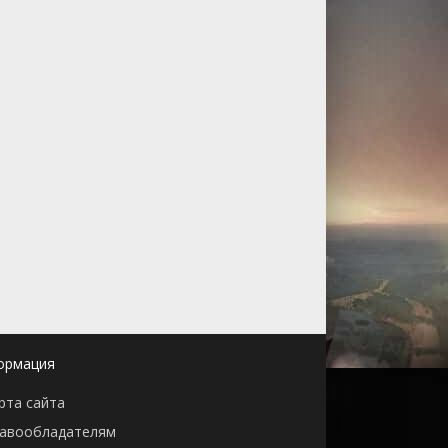
ормация
рта сайта
авообладателям