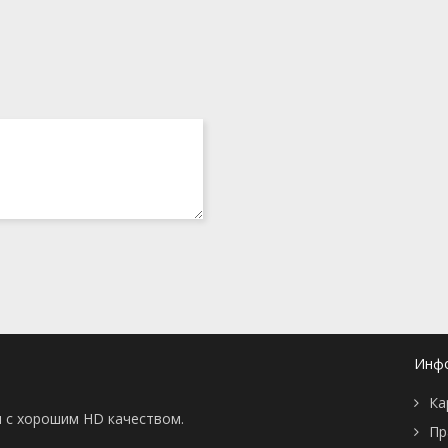
Инф
Ка
ны с хорошим HD качеством.
Пр