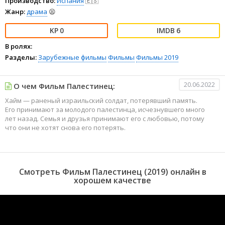
Производство:
Испания
🇪🇸
Жанр:
драма
😫
0
6
В ролях:
Разделы:
Зарубежные фильмы
Фильмы
Фильмы 2019
20.06.2022
О чем Фильм Палестинец:
Хайм — раненый израильский солдат, потерявший память.
Его принимают за молодого палестинца, исчезнувшего много
лет назад. Семья и друзья принимают его с любовью, потому
что они не хотят снова его потерять.
Смотреть Фильм Палестинец (2019) онлайн в
хорошем качестве