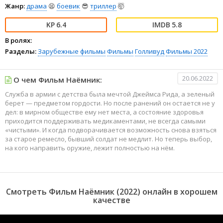
Жанр:
драма
😫
боевик
😎
триллер
🤯
6.4
5.8
В ролях:
Разделы:
Зарубежные фильмы
Фильмы
Голливуд
Фильмы 2022
20.06.2022
О чем Фильм Наёмник:
Служба в армии с детства была мечтой Джеймса Рида, а зеленый
берет — предметом гордости. Но после ранений он остается не у
дел: в мирном обществе ему нет места, а состояние здоровья
приходится поддерживать медикаментами, не всегда самыми
«чистыми». И когда подворачивается возможность снова взяться
за старое ремесло, бывший солдат не медлит. Но теперь выбор,
на кого направить оружие, лежит полностью на нём.
Смотреть Фильм Наёмник (2022) онлайн в хорошем
качестве