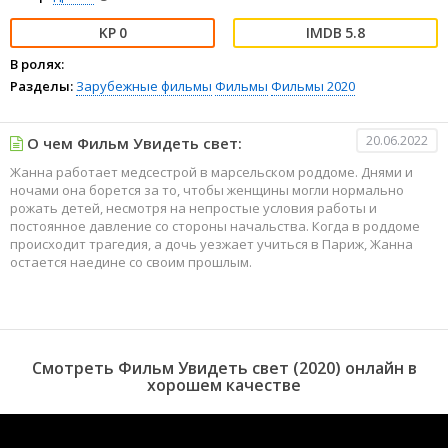
0
5.8
В ролях:
Разделы:
Зарубежные фильмы
Фильмы
Фильмы 2020
20.06.2022
О чем Фильм Увидеть свет:
Жанна работает медсестрой в марсельском роддоме. Днями и
ночами она борется за то, чтобы женщины могли нормально
рожать детей, несмотря на непростые условия работы и
постоянное давление со стороны начальства. Когда в роддоме
происходит трагедия, а дочь уезжает учиться в Париж, Жанна
остается наедине со своим прошлым.
Смотреть Фильм Увидеть свет (2020) онлайн в
хорошем качестве