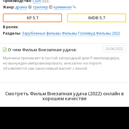
Производство:
США
🇺🇸
Жанр:
драма
😫
триллер
🤯
криминал
🔪
5.7
5.7
В ролях:
Разделы:
Зарубежные фильмы
Фильмы
Голливуд
Фильмы 2022
20.06.2022
О чем Фильм Внезапная удача:
Мужчина проникает в пустой загородный дом IT-миллиардера,
но вынужден импровизировать: внезапно на пороге
объявляется сам заносчивый магнат с женой.
Смотреть Фильм Внезапная удача (2022) онлайн в
хорошем качестве