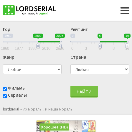
Год
Рейтинг
1960
2000
2026
0
5
10
1960
1977
1993
2010
2026
0
3
5
8
10
Жанр
Страна
Фильмы
НАЙТИ
Сериалы
lordserial
»
Их мораль... и наша мораль
Хорошее (HD)