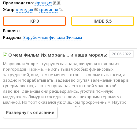
Производство:
Франция
🇫🇷
Жанр:
комедия
🤪
криминал
🔪
0
5.5
В ролях:
Разделы:
Зарубежные фильмы
Фильмы
20.06.2022
О чем Фильм Их мораль... и наша мораль:
Мюриэль и Андре – супружеская пара, живущая в одном из
пригородов Парижа. Не испытывая особых финансовых
затруднений, они, тем не менее, готовы экономить на всем, а
заодно и подрабатывать, задешево скупая залежалый товар в
супермаркетах, а затем продавая его в своей маленькой
лавочке. Однажды они расщедрились, угостив пожилую
мадмуазель Лямур из соседнего дома шикарным терамису с
малиной. Но торт оказался уж слишком просроченным. Наутро
супруги нашли свою соседку мертвой. Наскоро уничтожив следы,
Развернуть описание
они с испугом принялись ждать своей участи. И она оказалась
поистине страшной – единственным наследником мадмуазель
Лямур каким-то неведомым образом стал… араб Малик. А ведь
арабы и негры, по мнению пронырливых супругов – все сплошь
наркоманы и террористы. Но что самое страшное – с этим самым