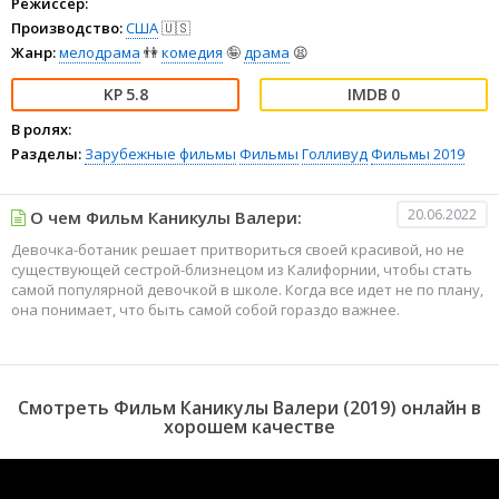
Режиссёр:
Производство:
США
🇺🇸
Жанр:
мелодрама
👫
комедия
🤪
драма
😫
5.8
0
В ролях:
Разделы:
Зарубежные фильмы
Фильмы
Голливуд
Фильмы 2019
20.06.2022
О чем Фильм Каникулы Валери:
Девочка-ботаник решает притвориться своей красивой, но не
существующей сестрой-близнецом из Калифорнии, чтобы стать
самой популярной девочкой в школе. Когда все идет не по плану,
она понимает, что быть самой собой гораздо важнее.
Смотреть Фильм Каникулы Валери (2019) онлайн в
хорошем качестве