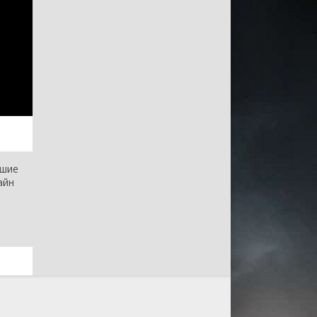
чшие
айн