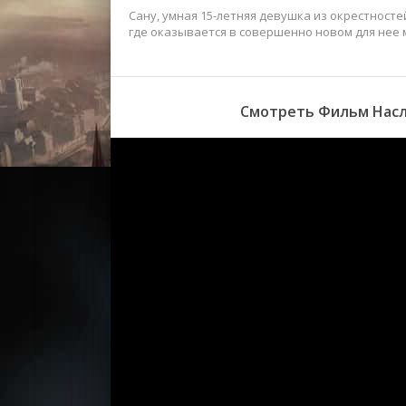
Сану, умная 15-летняя девушка из окрестносте
где оказывается в совершенно новом для нее 
Смотреть Фильм Насл