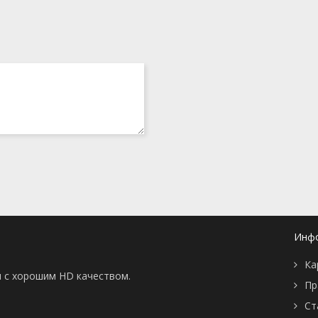
Инф
Ка
ны с хорошим HD качеством.
Пр
Ст