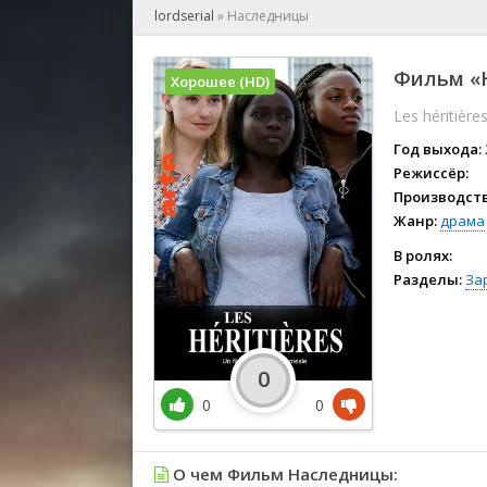
🎲 Игра
lordserial
»
Наследницы
🎙 Концерт
👫 Мелод
Фильм «Н
Хорошее (HD)
🕺 Мюзик
Les héritière
👨‍💻 Реал
🎤 Ток-шо
Год выхода:
🧙‍♀️ Фант
Режиссёр:
Производств
🏅 Церем
Жанр:
драма
В ролях:
Разделы:
За
0
0
0
О чем Фильм Наследницы: