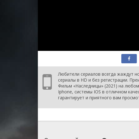
Любители сериалов всегда жаждут но
сериалы в HD и без регистрации. Пр
Фильм «Наследницы» (2021) на любом 
Iphone, системы IOS в отличном каче
гарантирует и приятного вам просмо