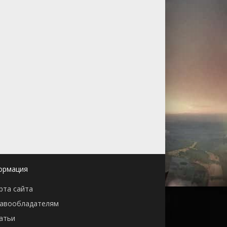
ормация
рта сайта
авообладателям
атьи