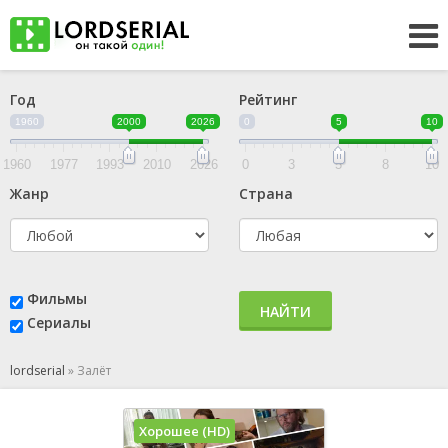
Год
Рейтинг
1960
2000
2026
0
5
10
1960
1977
1993
2010
2026
0
3
5
8
10
Жанр
Страна
Фильмы
НАЙТИ
Сериалы
lordserial
»
Залёт
Хорошее (HD)