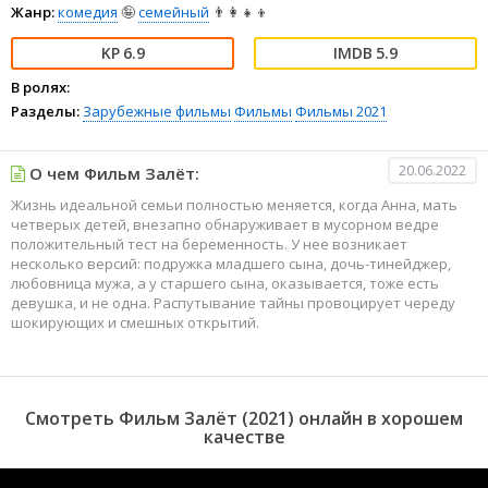
Жанр:
комедия
🤪
семейный
👨‍👩‍👧‍👦
6.9
5.9
В ролях:
Разделы:
Зарубежные фильмы
Фильмы
Фильмы 2021
20.06.2022
О чем Фильм Залёт:
Жизнь идеальной семьи полностью меняется, когда Анна, мать
четверых детей, внезапно обнаруживает в мусорном ведре
положительный тест на беременность. У нее возникает
несколько версий: подружка младшего сына, дочь-тинейджер,
любовница мужа, а у старшего сына, оказывается, тоже есть
девушка, и не одна. Распутывание тайны провоцирует череду
шокирующих и смешных открытий.
Смотреть Фильм Залёт (2021) онлайн в хорошем
качестве