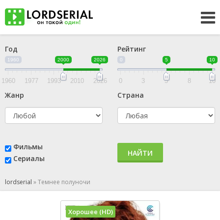
Год
Рейтинг
1960
2000
2026
0
5
10
1960
1977
1993
2010
2026
0
3
5
8
10
Жанр
Страна
Фильмы
НАЙТИ
Сериалы
lordserial
»
Темнее полуночи
Хорошее (HD)