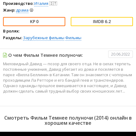
Производство:
Италия
🇮🇹
Жанр:
драма
😫
0
6.2
В ролях:
Разделы:
Зарубежные фильмы
Фильмы
20.06.2022
О чем Фильм Темнее полуночи:
Миловидный Давид — позор для своего отца. Не в силах терпеть
постоянные унижения, Давид убегает из дома и поселяется в
парке «Вилла Беллини» в Катании. Там он знакомится с чопорным
проходимцем Ла Ретторе и его бандой геев и трансгендеров.
Однако однажды прошлое вмешивается в настоящее, и Давид
должен сделать самый трудный выбор своих юношеских лет...
Смотреть Фильм Темнее полуночи (2014) онлайн в
хорошем качестве