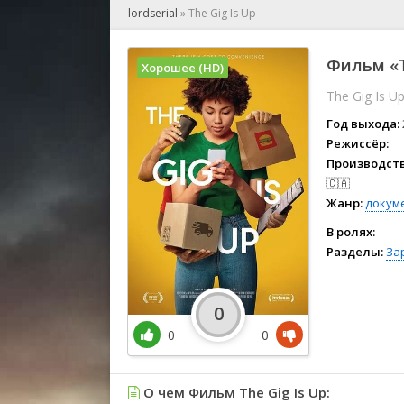
🎲 Игра
lordserial
»
The Gig Is Up
🎙 Концерт
👫 Мелод
Фильм «T
Хорошее (HD)
🕺 Мюзик
The Gig Is U
👨‍💻 Реал
🎤 Ток-шо
Год выхода:
🧙‍♀️ Фант
Режиссёр:
Производств
🏅 Церем
🇨🇦
Жанр:
докум
В ролях:
Разделы:
За
0
0
0
О чем Фильм The Gig Is Up: