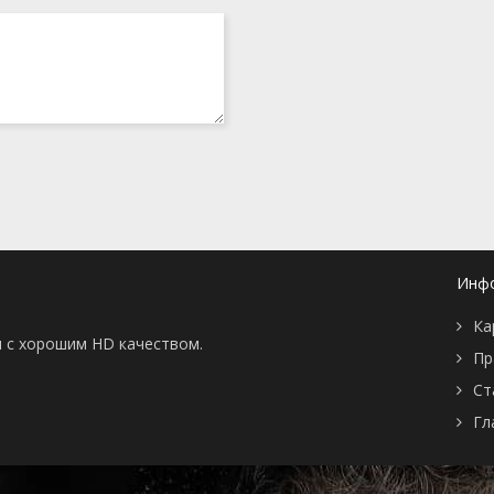
Инф
Ка
ны с хорошим HD качеством.
Пр
Ст
Гл