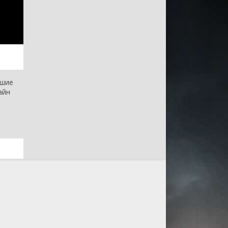
чшие
айн