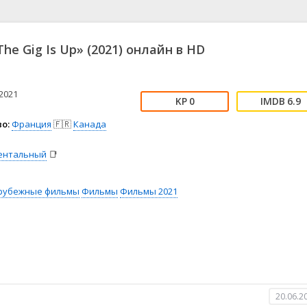
📖 История
🤪 Комедия
🎥 Короткометражка
🔪 Криминал
рама
🎼 Музыка
🧚‍♀️ Мультфильм
he Gig Is Up» (2021) онлайн в HD
л
👨‍💼 Новости
🎒 Приключения
p
ьное тв
👨‍👩‍👧‍👦 Семейный
⚽ Спорт
у
🤯 Триллер
😱 Ужасы
2021
0
6.9
астика
🤠 Фильм-нуар
🧝‍♂️ Фэнтези
о:
Франция
🇫🇷
Канада
ония
ентальный
📑
рубежные фильмы
Фильмы
Фильмы 2021
20.06.2