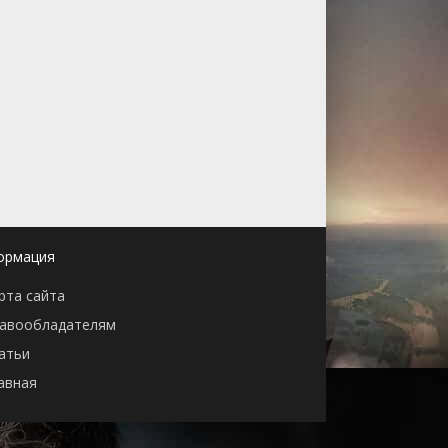
ормация
рта сайта
авообладателям
атьи
авная