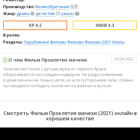
Производство:
Великобритания
🇬🇧
Жанр:
драма
😫
детектив
🕵️‍♂️
ужасы
😱
4.2
4.3
В ролях:
Разделы:
Зарубежные фильмы
Фильмы
Фильмы 2021
Ужасы
20.06.2022
О чем Фильм Проклятие мачехи:
Знакомство Холли с детьми мужа от первого брака
оборачивается настоящим кошмаром. Не рады появлению
в доме мачехи не только дети, но и потусторонние силы, словно
пытающиеся сообщить Холли нечто важное и жуткое.
Смотреть Фильм Проклятие мачехи (2021) онлайн в
хорошем качестве