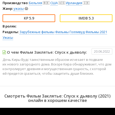
Производство:
Бельгия
🇧🇪
США
🇺🇸
Ирландия
🇮🇪
Жанр:
ужасы
😱
5.9
5.3
В ролях:
Разделы:
Зарубежные фильмы
Фильмы
Голливуд
Фильмы 2021
Ужасы
20.06.2022
О чем Фильм Заклятье: Спуск к дьяволу:
Дочь Киры Вудс таинственным образом исчезает в подвале
их нового загородного дома. Вскоре Кира обнаруживает, что дом
контролирует древняя и могущественная сущность, с которой
ей придется сразиться, чтобы защитить души близких.
Смотреть Фильм Заклятье: Спуск к дьяволу (2021)
онлайн в хорошем качестве