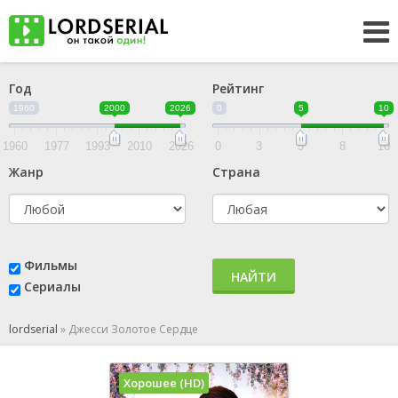
Год
Рейтинг
1960
2000
2026
0
5
10
1960
1977
1993
2010
2026
0
3
5
8
10
Жанр
Страна
Фильмы
НАЙТИ
Сериалы
lordserial
»
Джесси Золотое Сердце
Хорошее (HD)