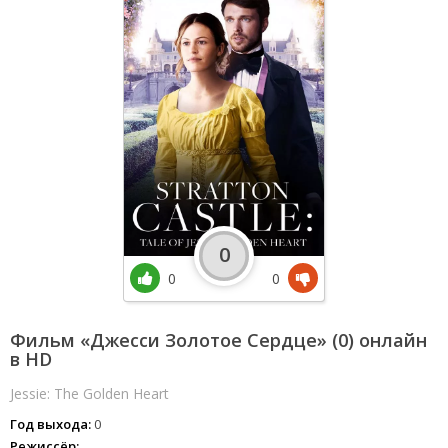
0
0
0
Фильм «Джесси Золотое Сердце» (0) онлайн
в HD
Jessie: The Golden Heart
Год выхода:
0
Режиссёр: