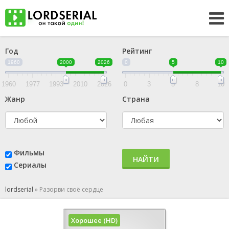
Год
Рейтинг
1960
2000
2026
0
5
10
1960
1977
1993
2010
2026
0
3
5
8
10
Жанр
Страна
Фильмы
НАЙТИ
Сериалы
lordserial
»
Разорви своё сердце
Хорошее (HD)