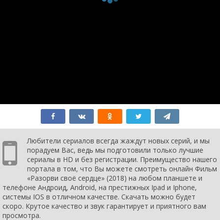
Любители сериалов всегда жаждут новых серий, и мы
порадуем Вас, ведь мы подготовили только лучшие
сериалы в HD и без регистрации. Преимущество нашего
портала в том, что Вы можете смотреть онлайн Фильм
«Разорви своё сердце» (2018) на любом планшете и
телефоне Андроид, Android, на престижных Ipad и Iphone,
системы IOS в отличном качестве. Скачать можно будет
скоро. Крутое качество и звук гарантирует и приятного вам
просмотра.