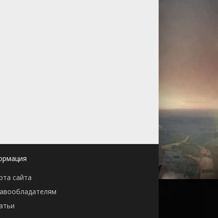
ормация
рта сайта
авообладателям
атьи