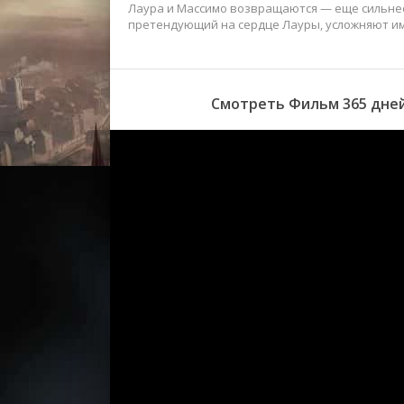
Лаура и Массимо возвращаются — еще сильнее
претендующий на сердце Лауры, усложняют им
Смотреть Фильм 365 дней: