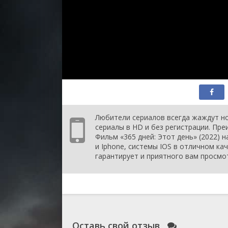
Любители сериалов всегда жаждут но
сериалы в HD и без регистрации. Пр
Фильм «365 дней: Этот день» (2022) 
и Iphone, системы IOS в отличном ка
гарантирует и приятного вам просмо
Оставь свой отзыв