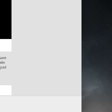
чшие
айн
Ipad