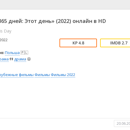
📖 История
🤪 Комедия
🎥 Короткометражка
🔪 Криминал
рама
🎼 Музыка
🧚‍♀️ Мультфильм
65 дней: Этот день» (2022) онлайн в HD
л
👨‍💼 Новости
🎒 Приключения
is Day
ьное тв
👨‍👩‍👧‍👦 Семейный
⚽ Спорт
у
🤯 Триллер
😱 Ужасы
2022
4.8
2.7
астика
🤠 Фильм-нуар
🧝‍♂️ Фэнтези
о:
Польша
🇵🇱
ония
рама
👫
драма
😫
рубежные фильмы
Фильмы
Фильмы 2022
20.06.2