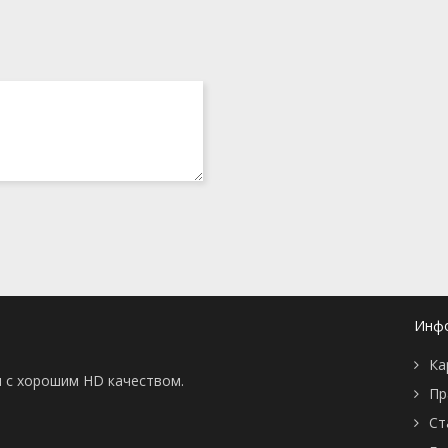
Инф
Ка
ны с хорошим HD качеством.
Пр
Ст