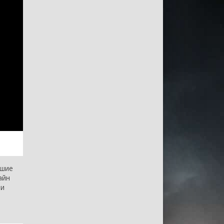
чшие
айн
 и