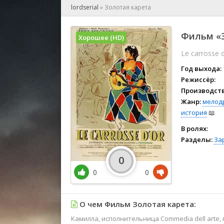
🎲 Игра
lordserial
»
Золотая карета
🎙 Концерт
👫 Мелод
Фильм «З
Хорошее (HD)
🕺 Мюзик
Le carrosse d
👨‍💻 Реал
🎤 Ток-шо
Год выхода:
🧙‍♀️ Фант
Режиссёр:
Производств
🏅 Церем
Жанр:
мелод
история
📖
В ролях:
Разделы:
За
0
0
0
О чем Фильм Золотая карета:
Камилла, исполнительница Commedia dell arte