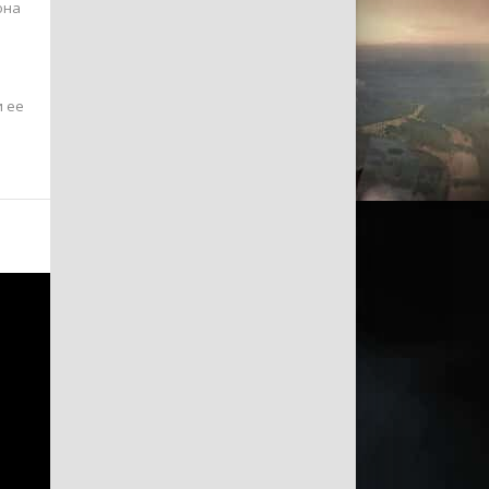
она
и ее