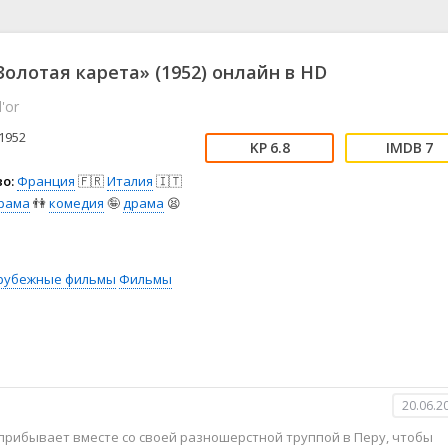
📖 История
🤪 Комедия
🎥 Короткометражка
🔪 Криминал
рама
🎼 Музыка
🧚‍♀️ Мультфильм
олотая карета» (1952) онлайн в HD
л
👨‍💼 Новости
🎒 Приключения
'or
ьное тв
👨‍👩‍👧‍👦 Семейный
⚽ Спорт
у
🤯 Триллер
😱 Ужасы
1952
6.8
7
астика
🤠 Фильм-нуар
🧝‍♂️ Фэнтези
о:
Франция
🇫🇷
Италия
🇮🇹
ония
рама
👫
комедия
🤪
драма
😫
рубежные фильмы
Фильмы
20.06.2
, прибывает вместе со своей разношерстной труппой в Перу, чтобы