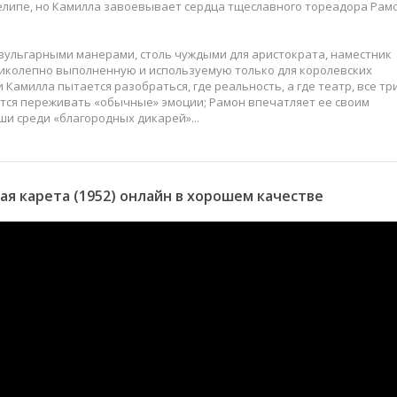
Фелипе, но Камилла завоевывает сердца тщеславного тореадора Рам
ульгарными манерами, столь чуждыми для аристократа, наместник
ликолепно выполненную и используемую только для королевских
 Камилла пытается разобраться, где реальность, а где театр, все тр
тся переживать «обычные» эмоции; Рамон впечатляет ее своим
уши среди «благородных дикарей»...
я карета (1952) онлайн в хорошем качестве