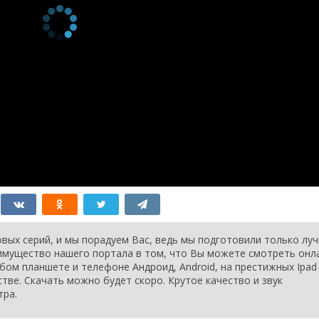
вых серий, и мы порадуем Вас, ведь мы подготовили только лу
еимущество нашего портала в том, что Вы можете смотреть онл
бом планшете и телефоне Андроид, Android, на престижных Ipad
стве. Скачать можно будет скоро. Крутое качество и звук
тра.