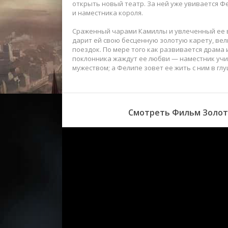
открыть новый театр. За ней уже увивается 
и наместника короля.
Сраженный чарами Камиллы и увлеченный ее в
дарит ей свою бесценную золотую карету, ве
поездок. По мере того как развивается драма и
поклонника жаждут ее любви — наместник учи
мужеством; а Фелипе зовет ее жить с ним в гл
Смотреть Фильм Золота