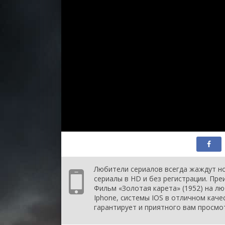
Любители сериалов всегда жаждут но
сериалы в HD и без регистрации. Пр
Фильм «Золотая карета» (1952) на лю
Iphone, системы IOS в отличном каче
гарантирует и приятного вам просмо