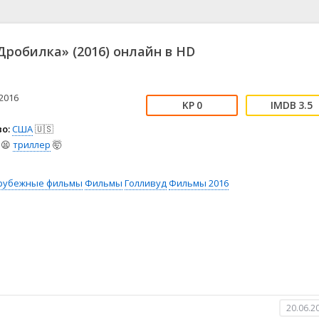
📖 История
🤪 Комедия
🎥 Короткометражка
🔪 Криминал
рама
🎼 Музыка
🧚‍♀️ Мультфильм
робилка» (2016) онлайн в HD
л
👨‍💼 Новости
🎒 Приключения
ьное тв
👨‍👩‍👧‍👦 Семейный
⚽ Спорт
у
🤯 Триллер
😱 Ужасы
2016
0
3.5
астика
🤠 Фильм-нуар
🧝‍♂️ Фэнтези
о:
США
🇺🇸
ония
😫
триллер
🤯
рубежные фильмы
Фильмы
Голливуд
Фильмы 2016
20.06.2