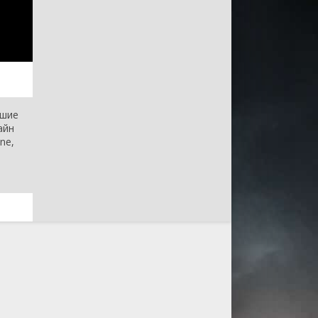
чшие
айн
ne,