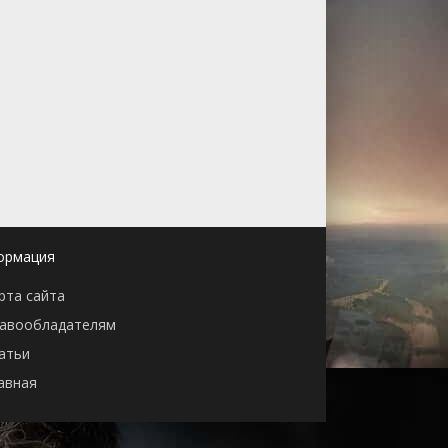
ормация
рта сайта
авообладателям
атьи
авная