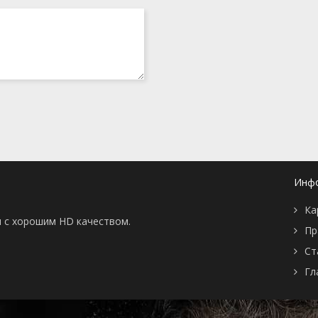
Инф
Ка
ны с хорошим HD качеством.
Пр
Ст
Гл